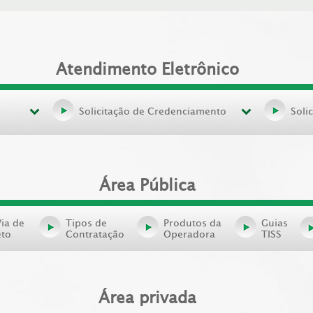
Atendimento Eletrônico
Solicitação de Credenciamento
Soli
Área Pública
Via de
Tipos de
Produtos da
Guias
eto
Contratação
Operadora
TISS
Área privada