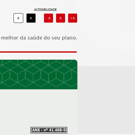
ACESSIBILIDADE
A
A
- A
A
+ A
melhor da saúde do seu plano.